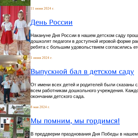
11 июня 2024 г.
День России
Накануне Дня России в нашем детском саду прош
дошколят педагоги в доступной игровой форме ра
ребята с большим удовольствием согласились ег
1 июня 2024 г.
Выпускной бал в детском саду
От имени всех детей и родителей были сказаны 
всем работникам дошкольного учреждения. Кажд
окончании детского сада.
8 мая 2024 г.
Мы помним, мы гордимся!
В преддверии празднования Дня Победы в нашем