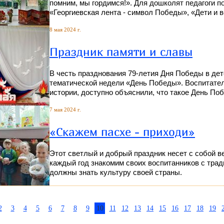
помним, мы гордимся!». Для дошколят педагоги 
«Георгиевская лента - символ Победы», «Дети и в
8 мая 2024 г.
Праздник памяти и славы
В честь празднования 79-летия Дня Победы в де
тематической недели «День Победы». Воспитате
истории, доступно объяснили, что такое День Поб
7 мая 2024 г.
«Скажем пасхе - приходи»
Этот светлый и добрый праздник несет с собой в
каждый год знакомим своих воспитанников с трад
должны знать культуру своей страны.
2
3
4
5
6
7
8
9
10
11
12
13
14
15
16
17
18
19