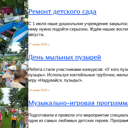
Ремонт детского сада
С 1 июля наше дошкольное учреждение закрылось 
нему нужно подойти серьезно. Ждём наших воспи
августа.
27 июня 2024 г.
День мыльных пузырей
Ребята стали участниками конкурсов: «У кого пу
пузырь». Используя коктейльные трубочки, малы
игру «Надувайся, пузырь!».
14 июня 2024 г.
Музыкально-игровая программ
Подготовили и провели это мероприятие специал
одни из самых любимых детских героев. Програм