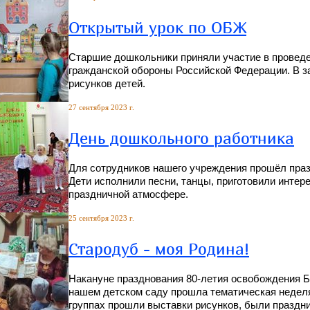
Открытый урок по ОБЖ
Старшие дошкольники приняли участие в проведе
гражданской обороны Российской Федерации. В з
рисунков детей.
27 сентября 2023 г.
День дошкольного работника
Для сотрудников нашего учреждения прошёл праз
Дети исполнили песни, танцы, приготовили интер
праздничной атмосфере.
25 сентября 2023 г.
Стародуб - моя Родина!
Накануне празднования 80-летия освобождения 
нашем детском саду прошла тематическая неделя
группах прошли выставки рисунков, были праздн