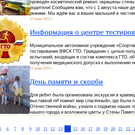
проведён косметический ремонт, окрашены стены
родители! Сообщаем вам, что с 1 августа наше 
режиме. Мы ждём вас и ваших малышей в чистом 
27 июня 2023 г.
Информация о центре тестиро
Муниципальное автономное учреждение «Спорти
тестирования ВФСК ГТО. Гражданин с целью пол
испытаний, входящих в состав комплекса ГТО, о
получения медицинского допуска к выполнению н
22 июня 2023 г.
День памяти и скорби
Для ребят была организована экскурсия в краеве
выставкой «И помнит мир спасённый», где были 
Отечественной войны, узнали о подвигах наших 
нашего города и возложили цветы у Стены Памят
5
6
7
8
9
10
11
12
13
14
15
16
17
18
19
20
21
22