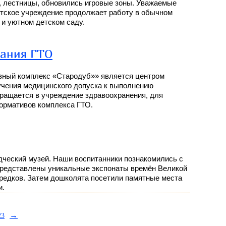
, лестницы, обновились игровые зоны. Уважаемые
детское учреждение продолжает работу в обычном
и уютном детском саду.
вания ГТО
вный комплекс «Стародуб»» является центром
учения медицинского допуска к выполнению
бращается в учреждение здравоохранения, для
ормативов комплекса ГТО.
дческий музей. Наши воспитанники познакомились с
представлены уникальные экспонаты времён Великой
предков. Затем дошколята посетили памятные места
и.
→
23