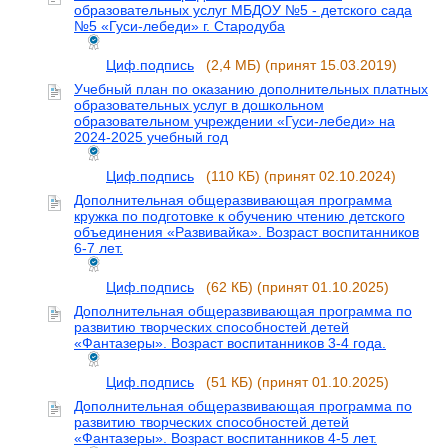
образовательных услуг МБДОУ №5 - детского сада
№5 «Гуси-лебеди» г. Стародуба
Циф.подпись
(2,4 МБ)
(принят 15.03.2019)
Учебный план по оказанию дополнительных платных
образовательных услуг в дошкольном
образовательном учреждении «Гуси-лебеди» на
2024-2025 учебный год
Циф.подпись
(110 КБ)
(принят 02.10.2024)
Дополнительная общеразвивающая программа
кружка по подготовке к обучению чтению детского
объединения «Развивайка». Возраст воспитанников
6-7 лет.
Циф.подпись
(62 КБ)
(принят 01.10.2025)
Дополнительная общеразвивающая программа по
развитию творческих способностей детей
«Фантазеры». Возраст воспитанников 3-4 года.
Циф.подпись
(51 КБ)
(принят 01.10.2025)
Дополнительная общеразвивающая программа по
развитию творческих способностей детей
«Фантазеры». Возраст воспитанников 4-5 лет.