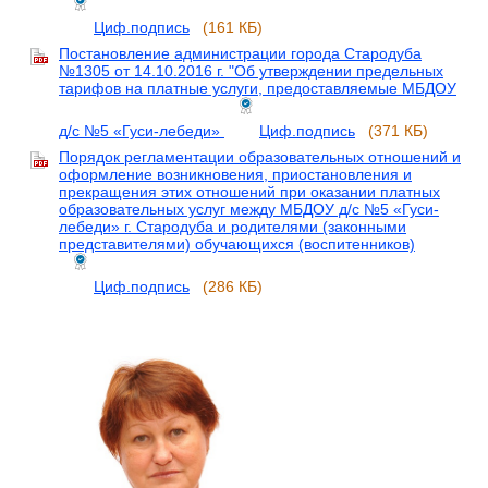
Циф.подпись
(161 КБ)
Постановление администрации города Стародуба
№1305 от 14.10.2016 г. "Об утверждении предельных
тарифов на платные услуги, предоставляемые МБДОУ
д/с №5 «Гуси-лебеди»
Циф.подпись
(371 КБ)
Порядок регламентации образовательных отношений и
оформление возникновения, приостановления и
прекращения этих отношений при оказании платных
образовательных услуг между МБДОУ д/с №5 «Гуси-
лебеди» г. Стародуба и родителями (законными
представителями) обучающихся (воспитенников)
Циф.подпись
(286 КБ)