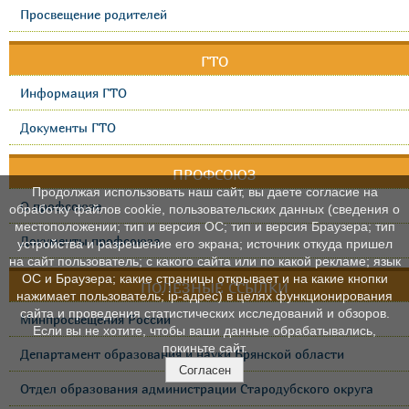
Просвещение родителей
ГТО
Информация ГТО
Документы ГТО
ПРОФСОЮЗ
Продолжая использовать наш сайт, вы даете согласие на
О профсоюзе
обработку файлов cookie, пользовательских данных (сведения о
местоположении; тип и версия ОС; тип и версия Браузера; тип
Документы профсоюза
устройства и разрешение его экрана; источник откуда пришел
на сайт пользователь; с какого сайта или по какой рекламе; язык
ОС и Браузера; какие страницы открывает и на какие кнопки
ПОЛЕЗНЫЕ ССЫЛКИ
нажимает пользователь; ip-адрес) в целях функционирования
сайта и проведения статистических исследований и обзоров.
Минпросвещения России
Если вы не хотите, чтобы ваши данные обрабатывались,
покиньте сайт.
Департамент образования и науки Брянской области
Согласен
Отдел образования администрации Стародубского округа