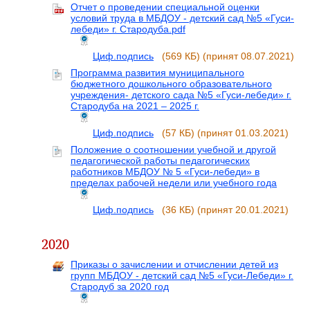
Отчет о проведении специальной оценки
условий труда в МБДОУ - детский сад №5 «Гуси-
лебеди» г. Стародуба.pdf
Циф.подпись
(569 КБ)
(принят 08.07.2021)
Программа развития муниципального
бюджетного дошкольного образовательного
учреждения- детского сада №5 «Гуси-лебеди» г.
Стародуба на 2021 – 2025 г.
Циф.подпись
(57 КБ)
(принят 01.03.2021)
Положение o соотношении учебной и другой
педагогической работы педагогических
работников МБДОУ № 5 «Гуси-лебеди» в
пределах рабочей недели или учебного года
Циф.подпись
(36 КБ)
(принят 20.01.2021)
2020
Приказы о зачислении и отчислении детей из
групп МБДОУ - детский сад №5 «Гуси-Лебеди» г.
Стародуб за 2020 год