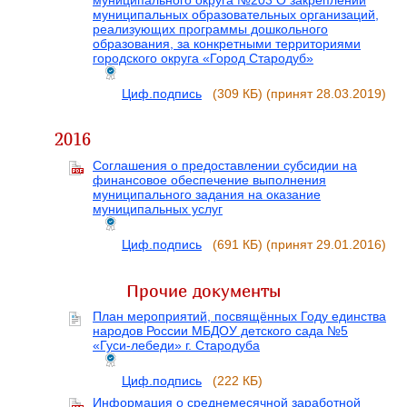
муниципального округа №203 О закреплении
муниципальных образовательных организаций,
реализующих программы дошкольного
образования, за конкретными территориями
городского округа «Город Стародуб»
Циф.подпись
(309 КБ)
(принят 28.03.2019)
2016
Соглашения о предоставлении субсидии на
финансовое обеспечение выполнения
муниципального задания на оказание
муниципальных услуг
Циф.подпись
(691 КБ)
(принят 29.01.2016)
Прочие документы
План мероприятий, посвящённых Году единства
народов России МБДОУ детского сада №5
«Гуси-лебеди» г. Стародуба
Циф.подпись
(222 КБ)
Информация о среднемесячной заработной