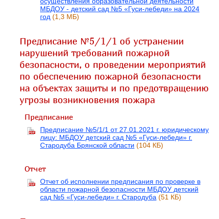
осуществления образовательной деятельности
МБДОУ - детский сад №5 «Гуси-лебеди» на 2024
год
(1,3 МБ)
Предписание №5/1/1 об устранении
нарушений требований пожарной
безопасности, о проведении мероприятий
по обеспечению пожарной безопасности
на объектах защиты и по предотвращению
угрозы возникновения пожара
Предписание
Предписание №5/1/1 от 27.01.2021 г. юридическому
лицу: МБДОУ детский сад №5 «Гуси-лебеди» г.
Стародуба Брянской области
(104 КБ)
Отчет
Отчет об исполнении предписания по проверке в
области пожарной безопасности МБДОУ детский
сад №5 «Гуси-лебеди» г. Стародуба
(51 КБ)