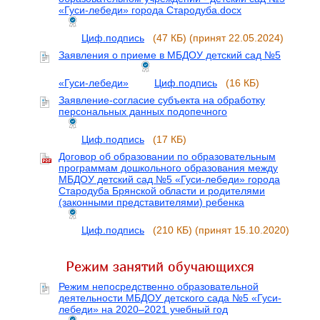
«Гуси-лебеди» города Стародуба.docx
Циф.подпись
(47 КБ)
(принят 22.05.2024)
Заявления о приеме в МБДОУ детский сад №5
«Гуси-лебеди»
Циф.подпись
(16 КБ)
Заявление-согласие субъекта на обработку
персональных данных подопечного
Циф.подпись
(17 КБ)
Договор об образовании по образовательным
программам дошкольного образования между
МБДОУ детский сад №5 «Гуси-лебеди» города
Стародуба Брянской области и родителями
(законными представителями) ребенка
Циф.подпись
(210 КБ)
(принят 15.10.2020)
Режим занятий обучающихся
Режим непосредственно образовательной
деятельности МБДОУ детского сада №5 «Гуси-
лебеди» на 2020–2021 учебный год